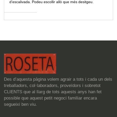
d’escalivada. Podeu escollir allò que més desitgeu.
Des d’aquesta pàgina volem agrair a tots i cada un dels
treballadors, col·laboradors, proveïdors i sobretot
CLIENTS que al llarg de tots aquests anys han fet
possible que aquest petit negoci familiar encara
segueixi ben viu.